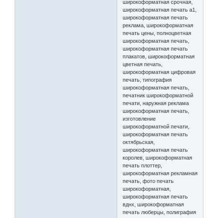
широкоформатная срочная,
широкоформатная печать а1,
широкоформатная печать
реклама, широкоформатная
печать цены, полноцветная
широкоформатная печать,
широкоформатная печать
плакатов, широкоформатная
цветная печать,
широкоформатная цифровая
печать, типография
широкоформатная печать,
печатник широкоформатной
печати, наружная реклама
широкоформатная печать,
изготовление
широкоформатной печати,
широкоформатная печать
октябрьская,
широкоформатная печать
королев, широкоформатная
печать плоттер,
широкоформатная рекламная
печать, фото печать
широкоформатная,
широкоформатная печать
вднх, широкоформатная
печать люберцы, полиграфия