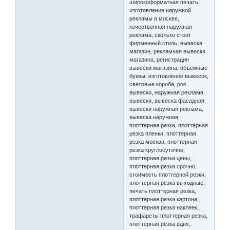
широкоформатная печать,
изготовление наружной
рекламы в москве,
качественная наружная
реклама, сколько стоит
фирменный стиль, вывеска
магазин, рекламная вывеска
магазина, регистрация
вывески магазина, объемные
буквы, изготовление вывесок,
световые короба, pos
вывески, наружная реклама
вывески, вывеска фасадная,
вывески наружная реклама,
вывеска наружная,
плоттерная резка, плоттерная
резка пленки, плоттерная
резка москва, плоттерная
резка круглосуточно,
плоттерная резка цены,
плоттерная резка срочно,
стоимость плоттерной резки,
плоттерная резка выходные,
печать плоттерная резка,
плоттерная резка картона,
плоттерная резка наклеек,
трафареты плоттерная резка,
плоттерная резка вднх,