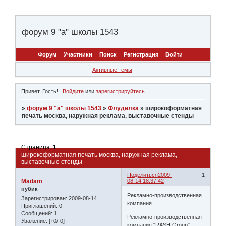
форум 9 "а" школы 1543
Форум
Участники
Поиск
Регистрация
Войти
Активные темы
Привет, Гость!
Войдите
или
зарегистрируйтесь
.
»
форум 9 "а" школы 1543
»
Флудилка
»
широкоформатная
печать москва, наружная реклама, выставочные стенды
Страница:
1
широкоформатная печать москва, наружная реклама,
выставочные стенды
Поделиться
2009-
1
Madam
08-14 18:37:42
нубик
Рекламно-производственная
Зарегистрирован
: 2009-08-14
компания
Приглашений:
0
Сообщений:
1
Рекламно-производственная
Уважение:
[+0/-0]
компания "RASH Group"