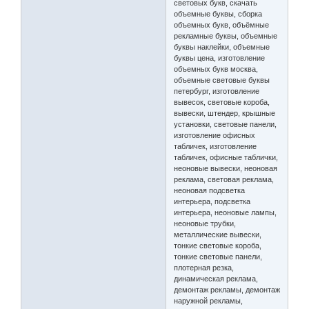
световых букв, скачать
объемные буквы, сборка
объемных букв, объёмные
рекламные буквы, объемные
буквы наклейки, объемные
буквы цена, изготовление
объемных букв москва,
объемные световые буквы
петербург, изготовление
вывесок, световые короба,
вывески, штендер, крышные
установки, световые панели,
изготовление офисных
табличек, изготовление
табличек, офисные таблички,
неоновые вывески, неоновая
реклама, световая реклама,
неоновая подсветка
интерьера, подсветка
интерьера, неоновые лампы,
неоновые трубки,
металлические вывески,
тонкие световые короба,
тонкие световые панели,
плотерная резка,
динамическая реклама,
демонтаж рекламы, демонтаж
наружной рекламы,