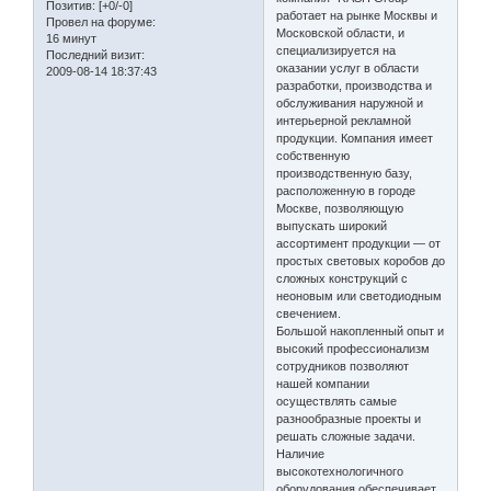
Позитив:
[+0/-0]
работает на рынке Москвы и
Провел на форуме:
Московской области, и
16 минут
специализируется на
Последний визит:
оказании услуг в области
2009-08-14 18:37:43
разработки, производства и
обслуживания наружной и
интерьерной рекламной
продукции. Компания имеет
собственную
производственную базу,
расположенную в городе
Москве, позволяющую
выпускать широкий
ассортимент продукции — от
простых световых коробов до
сложных конструкций с
неоновым или светодиодным
свечением.
Большой накопленный опыт и
высокий профессионализм
сотрудников позволяют
нашей компании
осуществлять самые
разнообразные проекты и
решать сложные задачи.
Наличие
высокотехнологичного
оборудования обеспечивает