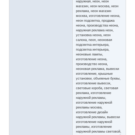
наружная, неон, неон
магазин, неон москва, неон
реклама, неон магазин
москва, изготовление неона,
неон подсветка, продажа
неона, производства неона,
наружная реклама неон,
установка неона, неон
салона, neon, неоновая
подсветка интерьера,
подсветка интерьера,
неоновые лампы,
изготовление неона,
производство неона,
неоновая реклама, вывески
изготовление, крышные
установки, объемные буквы,
изготовление вывесок,
световые короба, световая
реклама, изготовление
наружной рекламы,
изготовление наружной
рекламы москва,
изготовление дизайн
наружной рекламы, вывески
изготовление наружной
рекламы, изготовление
наружной рекламы световой,