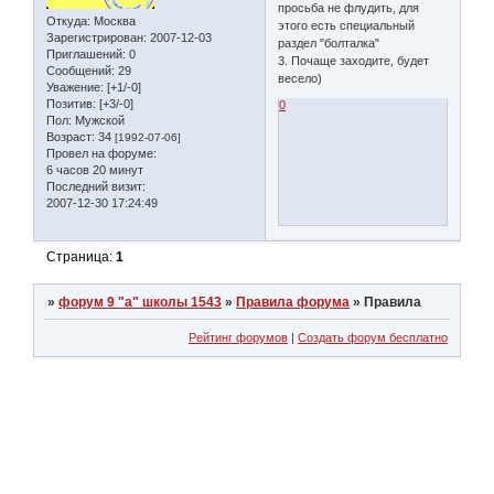
просьба не флудить, для
Откуда:
Москва
этого есть специальный
Зарегистрирован
: 2007-12-03
раздел "болталка"
Приглашений:
0
3. Почаще заходите, будет
Сообщений:
29
весело)
Уважение:
[+1/-0]
Позитив:
[+3/-0]
0
Пол:
Мужской
Возраст:
34
[1992-07-06]
Провел на форуме:
6 часов 20 минут
Последний визит:
2007-12-30 17:24:49
Страница:
1
»
форум 9 "а" школы 1543
»
Правила форума
»
Правила
Рейтинг форумов
|
Создать форум бесплатно