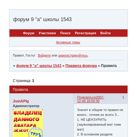
форум 9 "а" школы 1543
Форум
Участники
Поиск
Регистрация
Войти
Активные темы
Привет, Гость!
Войдите
или
зарегистрируйтесь
.
»
форум 9 "а" школы 1543
»
Правила форума
»
Правила
Страница:
1
Правила
Поделиться
2007-
1
JustAPig
12-06 18:00:30
Администратор
Значит в общем то правил не
много...точнее их всего 3...
1. НЕ ЦЕНЗУРИТЬ
(зауволированный мат тоже
мат)
2. В основном разделе