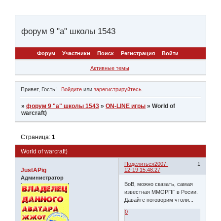
форум 9 "а" школы 1543
Форум
Участники
Поиск
Регистрация
Войти
Активные темы
Привет, Гость!
Войдите
или
зарегистрируйтесь
.
»
форум 9 "а" школы 1543
»
ON-LINE игры
»
World of
warcraft)
Страница:
1
World of warcraft)
Поделиться
2007-
1
JustAPig
12-19 15:48:27
Администратор
ВоВ, можно сказать, самая
известная ММОРПГ в Росии.
Давайте поговорим чтоли...
0